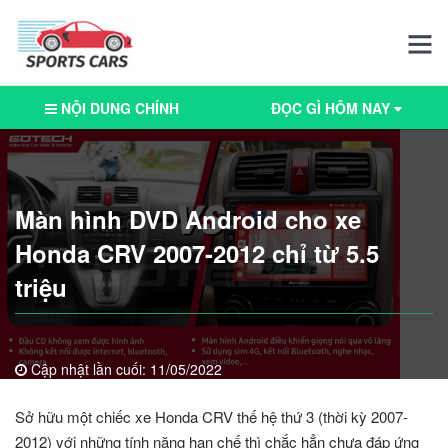
NỘI DUNG CHÍNH
ĐỌC GÌ HÔM NAY
Màn hình DVD Android cho xe
Honda CRV 2007-2012 chỉ từ 5.5
triệu
Cập nhật lần cuối:
11/05/2022
Sở hữu một chiếc xe Honda CRV thế hệ thứ 3 (thời kỳ 2007-
2012) với những tính năng hạn chế thì chắc hẳn chưa đáp ứng