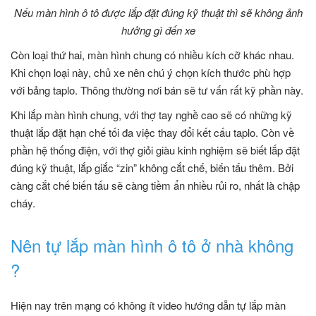
Nếu màn hình ô tô được lắp đặt đúng kỹ thuật thì sẽ không ảnh
hưởng gì đến xe
Còn loại thứ hai, màn hình chung có nhiều kích cỡ khác nhau.
Khi chọn loại này, chủ xe nên chú ý chọn kích thước phù hợp
với bảng taplo. Thông thường nơi bán sẽ tư vấn rất kỹ phần này.
Khi lắp màn hình chung, với thợ tay nghề cao sẽ có những kỹ
thuật lắp đặt hạn chế tối đa việc thay đổi kết cấu taplo. Còn về
phần hệ thống điện, với thợ giỏi giàu kinh nghiệm sẽ biết lắp đặt
đúng kỹ thuật, lắp giắc “zin” không cắt chế, biến tấu thêm. Bởi
càng cắt chế biến tấu sẽ càng tiềm ẩn nhiều rủi ro, nhất là chập
cháy.
Nên tự lắp màn hình ô tô ở nhà không
?
Hiện nay trên mạng có không ít video hướng dẫn tự lắp màn