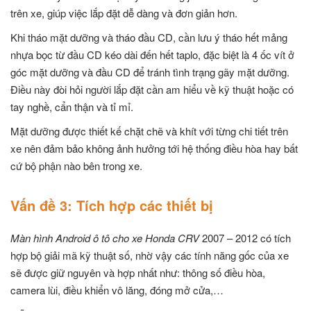
trên xe, giúp việc lắp đặt dễ dàng và đơn giản hơn.
Khi tháo mặt dưỡng và tháo đầu CD, cần lưu ý tháo hết mảng
nhựa bọc từ đầu CD kéo dài đến hết taplo, đặc biệt là 4 ốc vít ở
góc mặt dưỡng và đầu CD để tránh tình trạng gãy mặt dưỡng.
Điều này đòi hỏi người lắp đặt cần am hiểu về kỹ thuật hoặc có
tay nghề, cẩn thận và tỉ mỉ.
Mặt dưỡng được thiết kế chặt chẽ và khít với từng chi tiết trên
xe nên đảm bảo không ảnh hưởng tới hệ thống điều hòa hay bất
cứ bộ phận nào bên trong xe.
Vấn đề 3: Tích hợp các thiết bị
Màn hình Android ô tô cho xe Honda CRV
2007 – 2012 có tích
hợp bộ giải mã kỹ thuật số, nhờ vậy các tính năng gốc của xe
sẽ được giữ nguyên và hợp nhất như: thông số điều hòa,
camera lùi, điều khiển vô lăng, đóng mở cửa,…