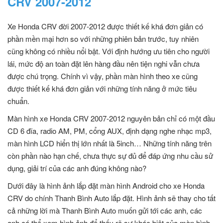
CRV 2007-2012
Xe Honda CRV đời 2007-2012 được thiết kế khá đơn giản có
phần mền mại hơn so với những phiên bản trước, tuy nhiên
cũng không có nhiều nổi bật. Với định hướng ưu tiên cho người
lái, mức độ an toàn đặt lên hàng đầu nên tiện nghi vẫn chưa
được chú trọng. Chính vì vậy, phần màn hình theo xe cũng
được thiết kế khá đơn giản với những tính năng ở mức tiêu
chuẩn.
Màn hình xe Honda CRV 2007-2012 nguyên bản chỉ có một đầu
CD 6 đĩa, radio AM, PM, cổng AUX, định dạng nghe nhạc mp3,
màn hình LCD hiển thị lớn nhất là 5inch… Những tính năng trên
còn phần nào hạn chế, chưa thực sự đủ để đáp ứng nhu cầu sử
dụng, giải trí của các anh đúng không nào?
Dưới đây là hình ảnh lắp đặt màn hình Android cho xe Honda
CRV do chính Thanh Bình Auto lắp đặt. Hình ảnh sẽ thay cho tất
cả những lời mà Thanh Bình Auto muốn gửi tới các anh, các
anh có thể xem hình ảnh để thấy rõ sự khác biệt của màn hình