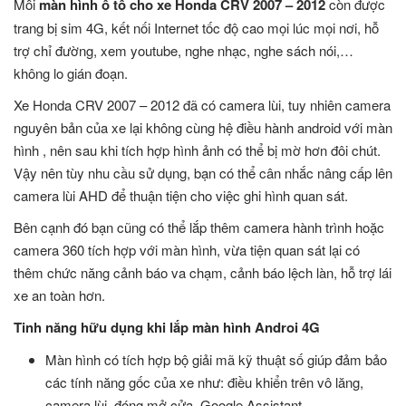
Mỗi
màn hình ô tô cho xe Honda CRV 2007 – 2012
còn được
trang bị sim 4G, kết nối Internet tốc độ cao mọi lúc mọi nơi, hỗ
trợ chỉ đường, xem youtube, nghe nhạc, nghe sách nói,…
không lo gián đoạn.
Xe Honda CRV 2007 – 2012 đã có camera lùi, tuy nhiên camera
nguyên bản của xe lại không cùng hệ điều hành android với màn
hình , nên sau khi tích hợp hình ảnh có thể bị mờ hơn đôi chút.
Vậy nên tùy nhu cầu sử dụng, bạn có thể cân nhắc nâng cấp lên
camera lùi AHD để thuận tiện cho việc ghi hình quan sát.
Bên cạnh đó bạn cũng có thể lắp thêm camera hành trình hoặc
camera 360 tích hợp với màn hình, vừa tiện quan sát lại có
thêm chức năng cảnh báo va chạm, cảnh báo lệch làn, hỗ trợ lái
xe an toàn hơn.
Tinh năng hữu dụng khi lắp màn hình Androi 4G
Màn hình có tích hợp bộ giải mã kỹ thuật số giúp đảm bảo
các tính năng gốc của xe như: điều khiển trên vô lăng,
camera lùi, đóng mở cửa, Google Assistant…