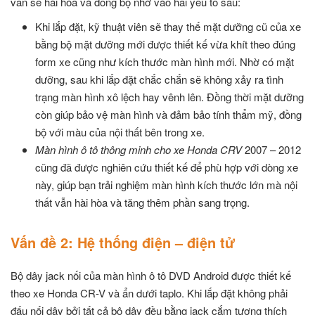
vẫn sẽ hài hòa và đồng bộ nhờ vào hai yếu tố sau:
Khi lắp đặt, kỹ thuật viên sẽ thay thế mặt dưỡng cũ của xe
bằng bộ mặt dưỡng mới được thiết kế vừa khít theo đúng
form xe cũng như kích thước màn hình mới. Nhờ có mặt
dưỡng, sau khi lắp đặt chắc chắn sẽ không xảy ra tình
trạng màn hình xô lệch hay vênh lên. Đồng thời mặt dưỡng
còn giúp bảo vệ màn hình và đảm bảo tính thẩm mỹ, đồng
bộ với màu của nội thất bên trong xe.
Màn hình ô tô thông minh cho xe Honda CRV
2007 – 2012
cũng đã được nghiên cứu thiết kế để phù hợp với dòng xe
này, giúp bạn trải nghiệm màn hình kích thước lớn mà nội
thất vẫn hài hòa và tăng thêm phần sang trọng.
Vấn đề 2: Hệ thống điện – điện tử
Bộ dây jack nối của màn hình ô tô DVD Android được thiết kế
theo xe Honda CR-V và ẩn dưới taplo. Khi lắp đặt không phải
đấu nối dây bởi tất cả bộ dây đều bằng jack cắm tương thích