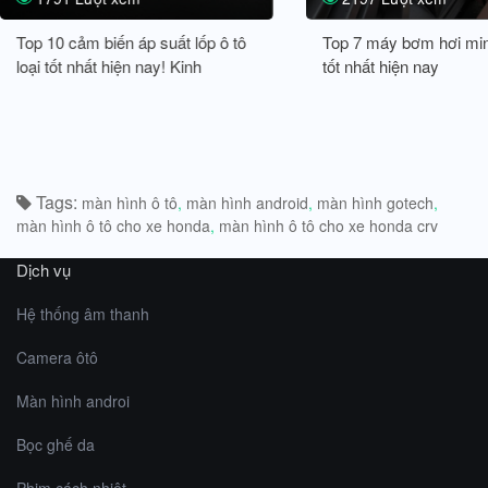
Top 10 cảm biến áp suất lốp ô tô
Top 7 máy bơm hơi min
loại tốt nhất hiện nay! Kinh
tốt nhất hiện nay
nghiệm mua cảm biến lốp
Tags
màn hình ô tô
màn hình android
màn hình gotech
màn hình ô tô cho xe honda
màn hình ô tô cho xe honda crv
Dịch vụ
Hệ thống âm thanh
Camera ôtô
Màn hình androi
Bọc ghế da
Phim cách nhiệt