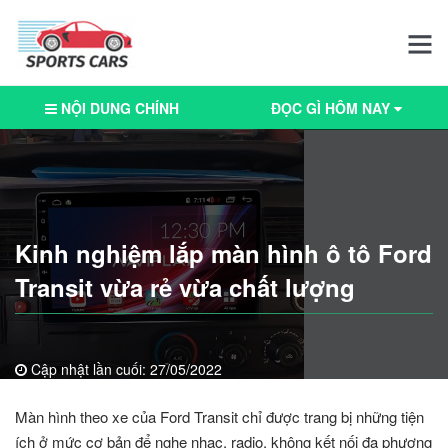
NỘI DUNG CHÍNH
ĐỌC GÌ HÔM NAY
Kinh nghiệm lắp màn hình ô tô Ford
Transit vừa rẻ vừa chất lượng
Cập nhật lần cuối:
27/05/2022
Màn hình theo xe của Ford Transit chỉ được trang bị những tiện
ích ở mức cơ bản để nghe nhạc, radio, không kết nối đa phương