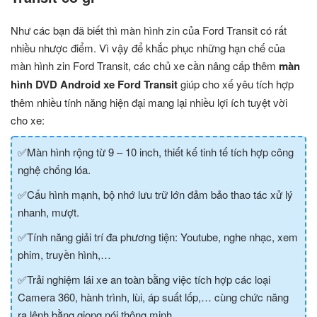
Như các bạn đã biết thì màn hình zin của Ford Transit có rất
nhiều nhược điểm. Vì vậy để khắc phục những hạn chế của
màn hình zin Ford Transit, các chủ xe cần nâng cấp thêm
màn
hình DVD Android xe
Ford Transit
giúp cho xế yêu tích hợp
thêm nhiều tính năng hiện đại mang lại nhiều lợi ích tuyệt vời
cho xe:
✅Màn hình rộng từ 9 – 10 inch, thiết kế tinh tế tích hợp công
nghệ chống lóa.
✅Cấu hình mạnh, bộ nhớ lưu trữ lớn đảm bảo thao tác xử lý
nhanh, mượt.
✅Tính năng giải trí đa phương tiện: Youtube, nghe nhạc, xem
phim, truyền hình,…
✅Trải nghiệm lái xe an toàn bằng việc tích hợp các loại
Camera 360, hành trình, lùi, áp suất lốp,… cùng chức năng
ra lệnh bằng giọng nói thông minh.