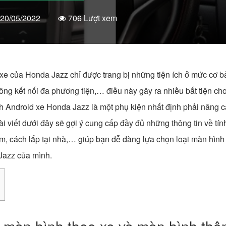
20/05/2022
706 Lượt xem
xe của Honda Jazz chỉ được trang bị những tiện ích ở mức cơ 
hông kết nối đa phương tiện,… điều này gây ra nhiều bất tiện ch
 Android xe Honda Jazz là một phụ kiện nhất định phải nâng c
i viết dưới đây sẽ gợi ý cung cấp đầy đủ những thông tin về tí
ệm, cách lắp tại nhà,… giúp bạn dễ dàng lựa chọn loại màn hình
Jazz của mình.