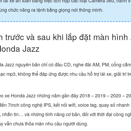
 lái xe an toàn bằng việc tích hợp các loại Camera 360, hành trì
ùng chức năng ra lệnh bằng giọng nói thông minh.
 trước và sau khi lắp đặt màn hình
Honda Jazz
a Jazz nguyên bản chỉ có đầu CD, nghe đài AM, PM, cổng cắ
c mp3, không thể đáp ứng được nhu cầu hỗ trợ lái xe, giải trí t
heo xe Honda Jazz những năm gần đây 2018 – 2019 – 2020 – 20
ến 7inch công nghệ IPS, kết nối wifi, voice tag, quay số nhanh
, nhắn tin… và những tính năng cơ bản, đối với thời đại công n
ày vẫn chưa thỏa mãn nhu cầu người dùng.