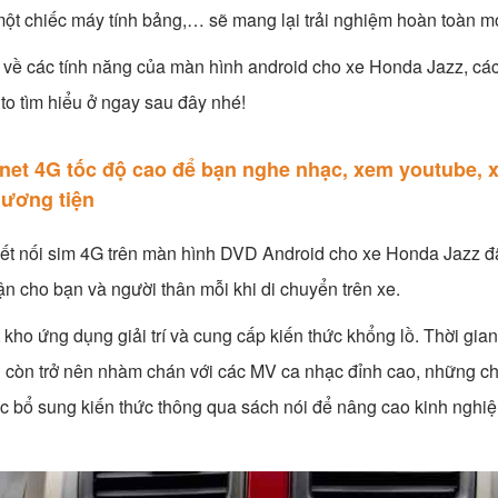
t chiếc máy tính bảng,… sẽ mang lại trải nghiệm hoàn toàn mới
 về các tính năng của màn hình android cho xe Honda Jazz, cá
o tìm hiểu ở ngay sau đây nhé!
ernet 4G tốc độ cao để bạn nghe nhạc, xem youtube, 
phương tiện
ết nối sim 4G trên màn hình DVD Android cho xe Honda Jazz đ
ô tận cho bạn và người thân mỗi khi di chuyển trên xe.
 kho ứng dụng giải trí và cung cấp kiến thức khổng lồ. Thời gia
g còn trở nên nhàm chán với các MV ca nhạc đỉnh cao, những ch
c bổ sung kiến thức thông qua sách nói để nâng cao kinh nghi