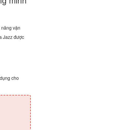
ng minh
ả năng vận
a Jazz được
 dụng cho