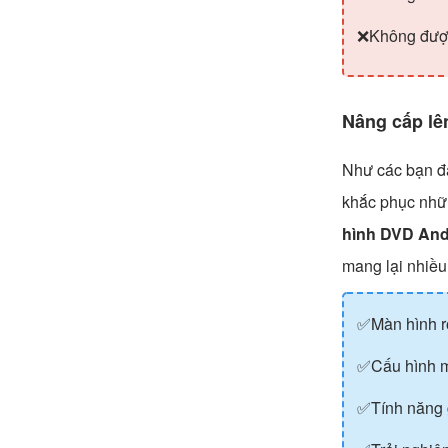
❌Không được 
Nâng cấp lê
Như các bạn đã
khắc phục nhữ
hình DVD And
mang lại nhiều 
✅Màn hình rộ
✅Cấu hình mạ
✅Tính năng g