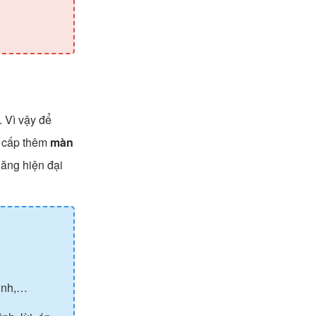
. Vì vậy để
g cấp thêm
màn
năng hiện đại
.
hình,…