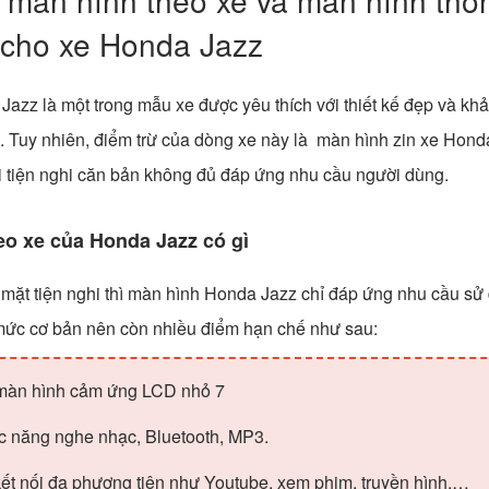
 màn hình theo xe và màn hình thô
 cho xe Honda Jazz
azz là một trong mẫu xe được yêu thích với thiết kế đẹp và kh
 Tuy nhiên, điểm trừ của dòng xe này là màn hình zin xe Hond
ài tiện nghi căn bản không đủ đáp ứng nhu cầu người dùng.
eo xe của
Honda Jazz
có gì
mặt tiện nghi thì màn hình Honda Jazz chỉ đáp ứng nhu cầu sử
mức cơ bản nên còn nhiều điểm hạn chế như sau:
màn hình cảm ứng LCD nhỏ 7
c năng nghe nhạc, Bluetooth, MP3.
t nối đa phương tiện như Youtube, xem phim, truyền hình,…