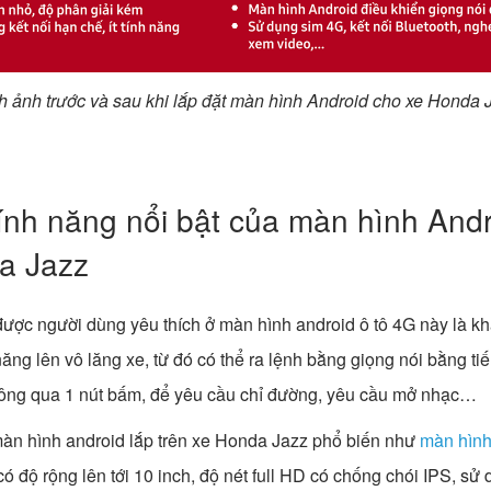
h ảnh trước và sau khi lắp đặt màn hình Android cho xe Honda 
ính năng nổi bật của màn hình Andr
a Jazz
được người dùng yêu thích ở màn hình android ô tô 4G này là kh
ng lên vô lăng xe, từ đó có thể ra lệnh bằng giọng nói bằng tiế
hông qua 1 nút bấm, để yêu cầu chỉ đường, yêu cầu mở nhạc…
àn hình android lắp trên xe Honda Jazz phổ biến như
màn hình
có độ rộng lên tới 10 inch, độ nét full HD có chống chói IPS, s