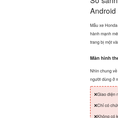
So sánh
Android
Mẫu xe Honda J
hành mạnh mẽ.
trang bị một v
Màn hình th
Nhìn chung về 
người dùng ở 
❌Giao diện 
❌Chỉ có chứ
❌Không có kế