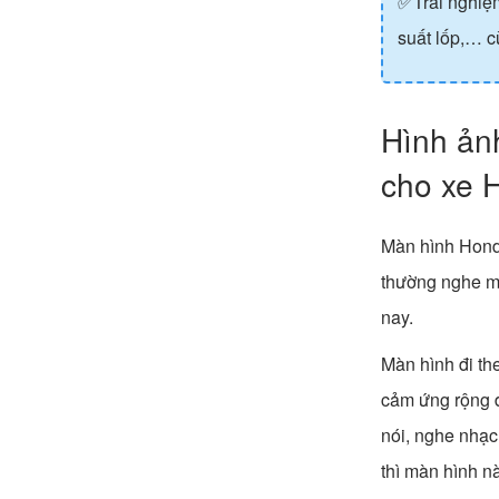
✅Trải nghiệm
suất lốp,… c
Hình ảnh
cho xe 
Màn hình Hond
thường nghe mạ
nay.
Màn hình đi t
cảm ứng rộng đ
nói, nghe nhạc
thì màn hình n