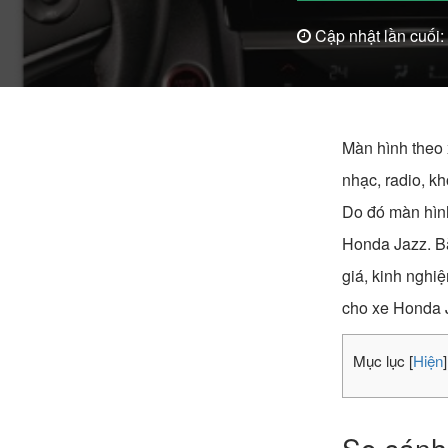
Cập nhật lần cuối:
Màn hình theo 
nhạc, radio, k
Do đó màn hình
Honda Jazz. Bà
giá, kinh nghi
cho xe Honda 
Mục lục
[
Hiện
]