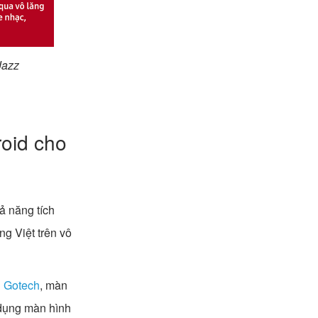
Jazz
oid cho
ả năng tích
ng Việt trên vô
 Gotech
, màn
ử dụng màn hình