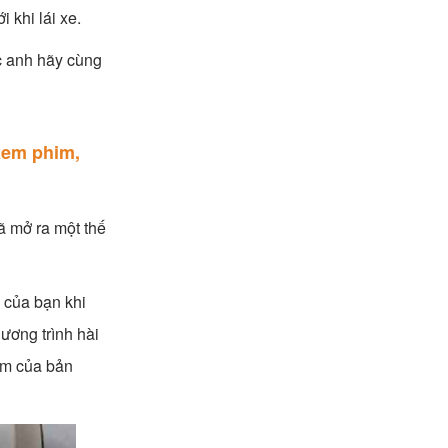
 khi lái xe.
c anh hãy cùng
xem phim,
ã mở ra một thế
n của bạn khi
ương trình hài
ệm của bản