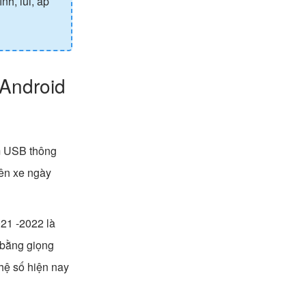
nh, lùi, áp
 Android
m USB thông
rên xe ngày
21 -2022 là
 bằng giọng
ghệ số hiện nay